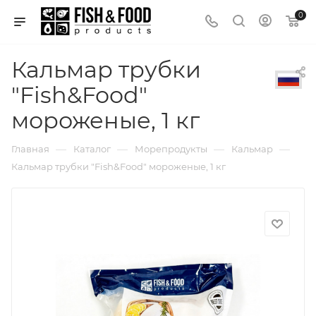
0
Кальмар трубки
"Fish&Food"
мороженые, 1 кг
—
—
—
—
Главная
Каталог
Морепродукты
Кальмар
Кальмар трубки "Fish&Food" мороженые, 1 кг