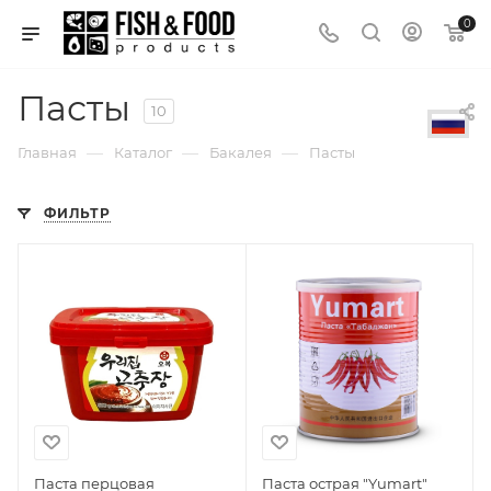
0
Пасты
10
—
—
—
Главная
Каталог
Бакалея
Пасты
ФИЛЬТР
Паста перцовая
Паста острая "Yumart"