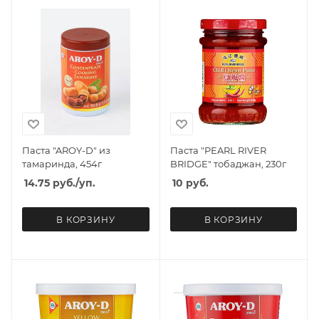
Паста "AROY-D" из
Паста "PEARL RIVER
тамаринда, 454г
BRIDGE" тобаджан, 230г
14.75
руб.
/уп.
10
руб.
В КОРЗИНУ
В КОРЗИНУ