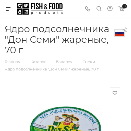
0
Ядро подсолнечника
"Дон Семи" жареные,
70 г
—
—
—
—
Главная
Каталог
Бакалея
Снеки
Ядро подсолнечника "Дон Семи" жареные, 70 г