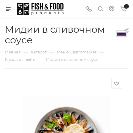
0
Мидии в сливочном
соусе
—
—
—
Главная
Каталог
Меню Gastromarket
—
Блюда из рыбы
Мидии в сливочном соусе