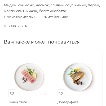
Мидии, суимоно, чеснок, сливки, соус кимчи, перец,
масло слив, кинза, багет чиабатта.
Производитель: ООО"РитейлФиш"
*Цена указана за порцию 190 гр
Вам также может понравиться
Тунец филе
Дорадо филе