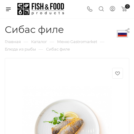
0
Сибас филе
—
—
—
Главная
Каталог
Меню Gastromarket
—
Блюда из рыбы
Сибас филе