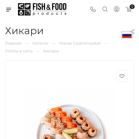
0
Хикари
—
—
—
Главная
Каталог
Меню Gastromarket
—
Роллы и сеты
Хикари