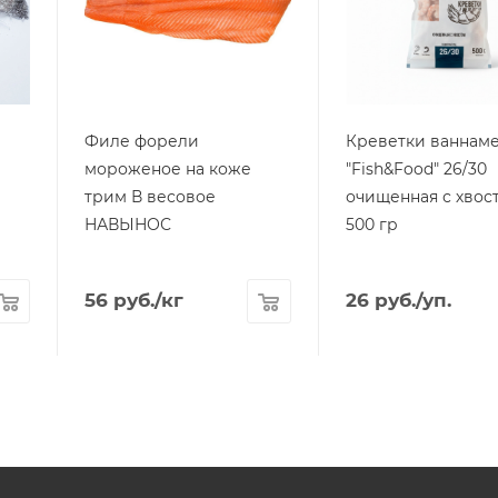
Филе форели
Креветки ваннам
мороженое на коже
"Fish&Food" 26/30
трим В весовое
очищенная с хвос
НАВЫНОС
500 гр
56
руб.
/кг
26
руб.
/уп.