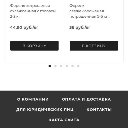
Углеводы: 5.5 г
Форель потрошеная
Форель
Энерг. ценность: 184.4 ккал/ 772 кДж
охлажденная с головой
свежемороженая
2-3 кг
потрошенная 5-6 кг
НАВЫНОС
44.90
руб.
/кг
36
руб.
/кг
В КОРЗИНУ
В КОРЗИНУ
О КОМПАНИИ
ОПЛАТА И ДОСТАВКА
ДЛЯ ЮРИДИЧЕСКИХ ЛИЦ
КОНТАКТЫ
КАРТА САЙТА