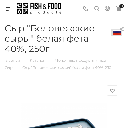
0
Сыр "Беловежские
сыры" белая фета
40%, 250г
—
—
—
Главная
Каталог
Молочные продукты, яйца
—
Сыр
Сыр "Беловежские сыры" белая фета 40%, 250г